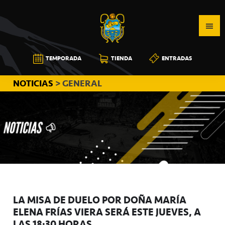
Saltar
Saltar
Saltar
a
al
a
la
contenido
la
navegación
principal
barra
CB
TEMPORADA
TIENDA
ENTRADAS
principal
lateral
CANARIAS
principal
NOTICIAS
> GENERAL
LA MISA DE DUELO POR DOÑA MARÍA
ELENA FRÍAS VIERA SERÁ ESTE JUEVES, A
LAS 18:30 HORAS