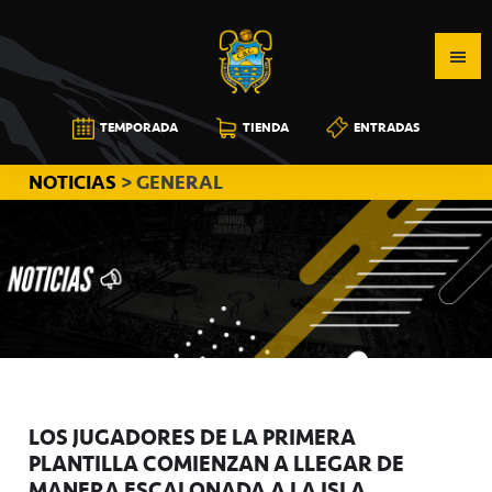
Saltar
Saltar
Saltar
a
al
a
la
contenido
la
navegación
principal
barra
CB
TEMPORADA
TIENDA
ENTRADAS
principal
lateral
CANARIAS
principal
NOTICIAS
> GENERAL
LOS JUGADORES DE LA PRIMERA
PLANTILLA COMIENZAN A LLEGAR DE
MANERA ESCALONADA A LA ISLA