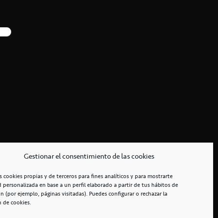
Gestionar el consentimiento de las cookies
s cookies propias y de terceros para fines analíticos y para mostrarte
d personalizada en base a un perfil elaborado a partir de tus hábitos de
n (por ejemplo, páginas visitadas). Puedes configurar o rechazar la
n de cookies.