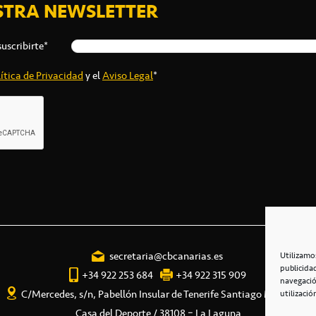
STRA NEWSLETTER
suscribirte*
ítica de Privacidad
y el
Aviso Legal
*
secretaria@cbcanarias.es
Utilizamo
publicida
+34 922 253 684
+34 922 315 909
navegació
C/Mercedes, s/n, Pabellón Insular de Tenerife Santiago Martín
utilizació
Casa del Deporte / 38108 – La Laguna