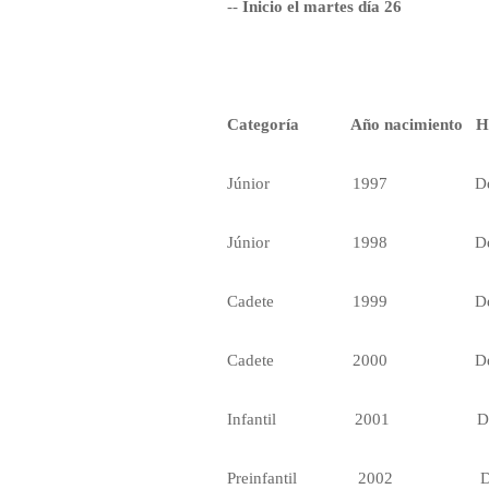
--
Inicio el martes día 26
Categoría
Año nacimiento
H
Júnior
1997
D
Júnior
1998
D
Cadete
1999
D
Cadete
2000
D
Infantil
2001
D
Preinfantil
2002
D