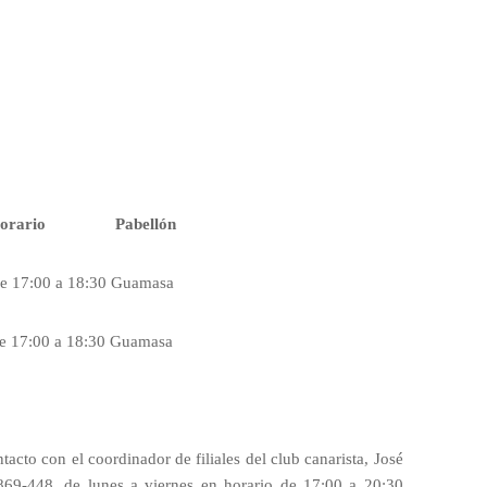
orario
Pabellón
e 17:00 a 18:30
Guamasa
e 17:00 a 18:30
Guamasa
acto con el coordinador de filiales del club canarista, José
869-448, de lunes a viernes en horario de 17:00 a 20:30