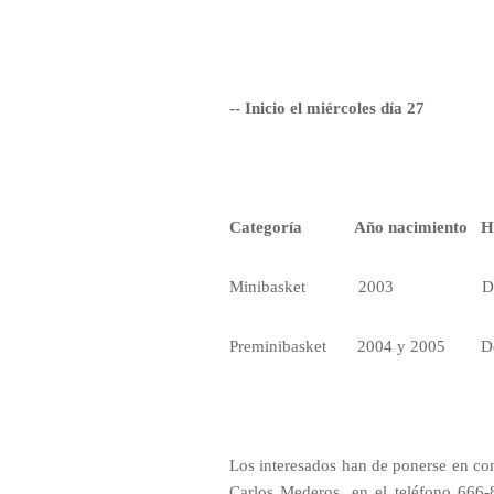
-- Inicio el miércoles día 27
Categoría
Año nacimiento
H
Minibasket
2003
D
Preminibasket
2004 y 2005
D
Los interesados han de ponerse en cont
Carlos Mederos, en el teléfono 666-