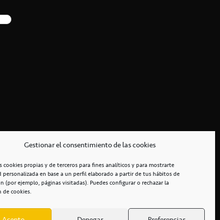
Gestionar el consentimiento de las cookies
s cookies propias y de terceros para fines analíticos y para mostrarte
d personalizada en base a un perfil elaborado a partir de tus hábitos de
n (por ejemplo, páginas visitadas). Puedes configurar o rechazar la
n de cookies.
Acepto
Denegar
Preferencias