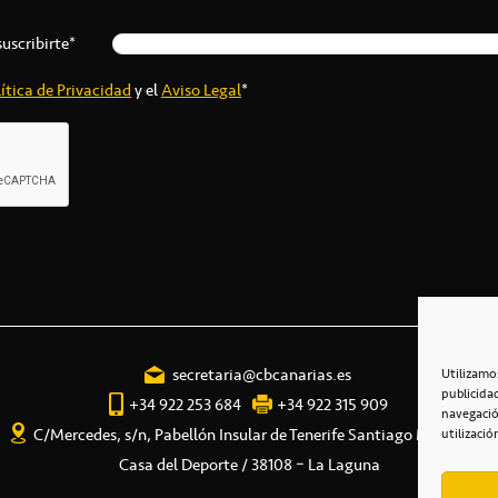
suscribirte*
ítica de Privacidad
y el
Aviso Legal
*
secretaria@cbcanarias.es
Utilizamo
publicida
+34 922 253 684
+34 922 315 909
navegació
C/Mercedes, s/n, Pabellón Insular de Tenerife Santiago Martín
utilizació
Casa del Deporte / 38108 – La Laguna