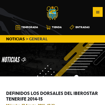
Saltar
Saltar
Saltar
a
al
a
la
contenido
la
navegación
principal
barra
CB
TEMPORADA
TIENDA
ENTRADAS
principal
lateral
CANARIAS
principal
NOTICIAS
> GENERAL
DEFINIDOS LOS DORSALES DEL IBEROSTAR
TENERIFE 2014-15