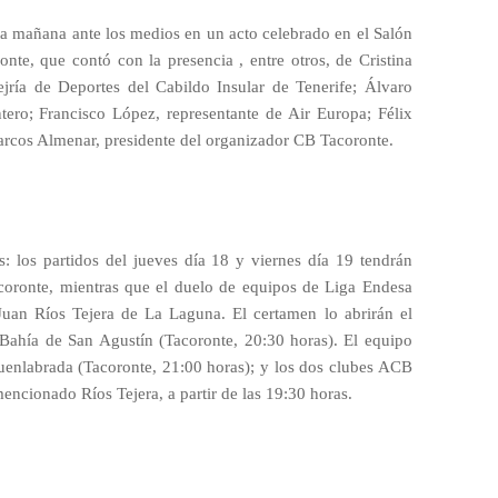
sta mañana ante los medios en un acto celebrado en el Salón
nte, que contó con la presencia , entre otros, de Cristina
ejría de Deportes del Cabildo Insular de Tenerife; Álvaro
ntero; Francisco López, representante de Air Europa; Félix
arcos Almenar, presidente del organizador CB Tacoronte.
s: los partidos del jueves día 18 y viernes día 19 tendrán
coronte, mientras que el duelo de equipos de Liga Endesa
Juan Ríos Tejera de La Laguna. El certamen lo abrirán el
l Bahía de San Agustín (Tacoronte, 20:30 horas). El equipo
Fuenlabrada (Tacoronte, 21:00 horas); y los dos clubes ACB
mencionado Ríos Tejera, a partir de las 19:30 horas.