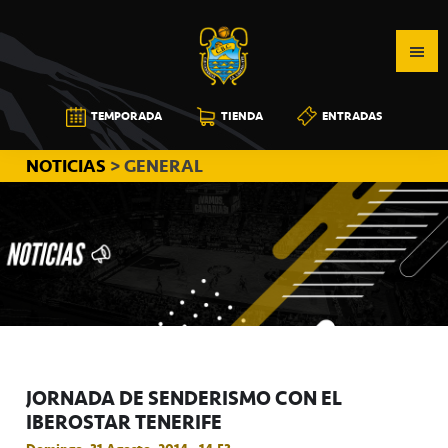
Saltar
Saltar
Saltar
a
al
a
la
contenido
la
navegación
principal
barra
CB
TEMPORADA
TIENDA
ENTRADAS
principal
lateral
CANARIAS
principal
NOTICIAS
> GENERAL
JORNADA DE SENDERISMO CON EL
IBEROSTAR TENERIFE