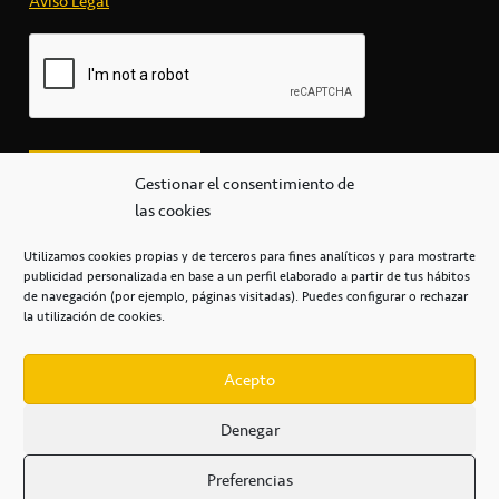
Aviso Legal
*
Gestionar el consentimiento de
las cookies
Utilizamos cookies propias y de terceros para fines analíticos y para mostrarte
publicidad personalizada en base a un perfil elaborado a partir de tus hábitos
secretaria@cbcanarias.es
de navegación (por ejemplo, páginas visitadas). Puedes configurar o rechazar
+34 922 253 684
+34 922 315 909
la utilización de cookies.
C/Mercedes, s/n, Pabellón Insular de Tenerife Santiago Martín
Casa del Deporte / 38108 – La Laguna
Acepto
Denegar
POLÍTICA DE PRIVACIDAD
/
POLÍTICA DE COOKIES
/
Preferencias
AVISO LEGAL
/
CONDICIONES