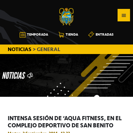
Saltar
Saltar
Saltar
a
al
a
la
contenido
la
navegación
principal
barra
CB
TEMPORADA
TIENDA
ENTRADAS
principal
lateral
CANARIAS
principal
NOTICIAS
> GENERAL
INTENSA SESIÓN DE ‘AQUA FITNESS’ EN EL
COMPLEJO DEPORTIVO DE SAN BENITO