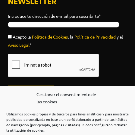
NEWSLETTER
Introduce tu dirección de e-mail para suscribirte*
Acepto la
Política de Cookies
, la
Política de Privacidad
y el
Aviso Legal
*
Gestionar el consentimiento de
las cookies
Utilizamos cookies propias y de terceros para fines analíticos y para mostrarte
publicidad personalizada en base a un perfil elaborado a partir de tus hábitos
secretaria@cbcanarias.es
de navegación (por ejemplo, páginas visitadas). Puedes configurar o rechazar
+34 922 253 684
+34 922 315 909
la utilización de cookies.