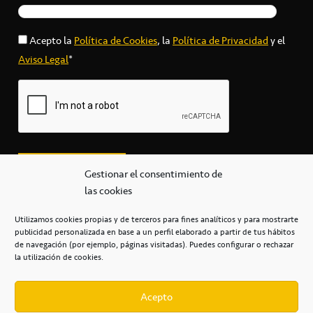
Acepto la
Política de Cookies
, la
Política de Privacidad
y el
Aviso Legal
*
Gestionar el consentimiento de
las cookies
Utilizamos cookies propias y de terceros para fines analíticos y para mostrarte
publicidad personalizada en base a un perfil elaborado a partir de tus hábitos
secretaria@cbcanarias.es
de navegación (por ejemplo, páginas visitadas). Puedes configurar o rechazar
+34 922 253 684
+34 922 315 909
la utilización de cookies.
C/Mercedes, s/n, Pabellón Insular de Tenerife Santiago Martín
Casa del Deporte / 38108 – La Laguna
Acepto