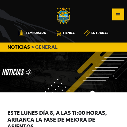
Saltar
Saltar
Saltar
a
al
a
la
contenido
la
navegación
principal
barra
CB
TEMPORADA
TIENDA
ENTRADAS
principal
lateral
CANARIAS
principal
NOTICIAS
> GENERAL
ESTE LUNES DÍA 8, A LAS 11:00 HORAS,
ARRANCA LA FASE DE MEJORA DE
ASIENTOS