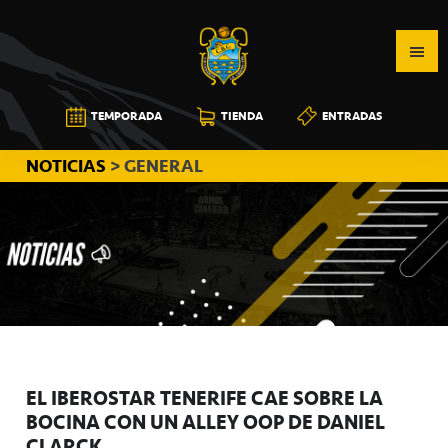
Saltar
Saltar
Saltar
a
al
a
la
contenido
la
navegación
principal
barra
CB
TEMPORADA
TIENDA
ENTRADAS
principal
lateral
CANARIAS
principal
NOTICIAS
> GENERAL
EL IBEROSTAR TENERIFE CAE SOBRE LA
BOCINA CON UN ALLEY OOP DE DANIEL
CLARCK