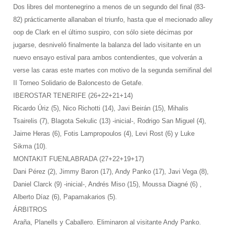
Dos libres del montenegrino a menos de un segundo del final (83-
82) prácticamente allanaban el triunfo, hasta que el mecionado alley
oop de Clark en el último suspiro, con sólo siete décimas por
jugarse, desniveló finalmente la balanza del lado visitante en un
nuevo ensayo estival para ambos contendientes, que volverán a
verse las caras este martes con motivo de la segunda semifinal del
II Torneo Solidario de Baloncesto de Getafe.
IBEROSTAR TENERIFE (26+22+21+14)
Ricardo Úriz (5), Nico Richotti (14), Javi Beirán (15), Mihalis
Tsairelis (7), Blagota Sekulic (13) -inicial-, Rodrigo San Miguel (4),
Jaime Heras (6), Fotis Lampropoulos (4), Levi Rost (6) y Luke
Sikma (10).
MONTAKIT FUENLABRADA (27+22+19+17)
Dani Pérez (2), Jimmy Baron (17), Andy Panko (17), Javi Vega (8),
Daniel Clarck (9) -inicial-, Andrés Miso (15), Moussa Diagné (6) ,
Alberto Díaz (6), Papamakarios (5).
ÁRBITROS
Araña, Planells y Caballero. Eliminaron al visitante Andy Panko.