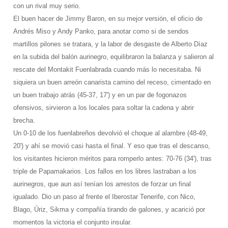
con un rival muy serio.
El buen hacer de Jimmy Baron, en su mejor versión, el oficio de
Andrés Miso y Andy Panko, para anotar como si de sendos
martillos pilones se tratara, y la labor de desgaste de Alberto Díaz
en la subida del balón aurinegro, equilibraron la balanza y salieron al
rescate del Montakit Fuenlabrada cuando más lo necesitaba. Ni
siquiera un buen arreón canarista camino del receso, cimentado en
un buen trabajo atrás (45-37, 17') y en un par de fogonazos
ofensivos, sirvieron a los locales para soltar la cadena y abrir
brecha.
Un 0-10 de los fuenlabreños devolvió el choque al alambre (48-49,
20') y ahí se movió casi hasta el final. Y eso que tras el descanso,
los visitantes hicieron méritos para romperlo antes: 70-76 (34'), tras
triple de Papamakarios. Los fallos en los libres lastraban a los
aurinegros, que aun así tenían los arrestos de forzar un final
igualado. Dio un paso al frente el Iberostar Tenerife, con Nico,
Blago, Úriz, Sikma y compañía tirando de galones, y acarició por
momentos la victoria el conjunto insular.