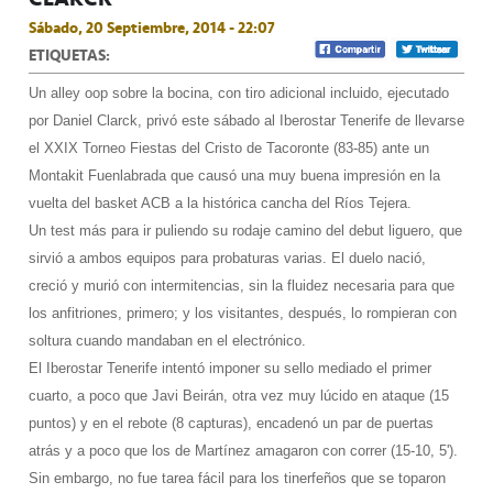
Sábado, 20 Septiembre, 2014 - 22:07
ETIQUETAS:
Un alley oop sobre la bocina, con tiro adicional incluido, ejecutado
por Daniel Clarck, privó este sábado al Iberostar Tenerife de llevarse
el XXIX Torneo Fiestas del Cristo de Tacoronte (83-85) ante un
Montakit Fuenlabrada que causó una muy buena impresión en la
vuelta del basket ACB a la histórica cancha del Ríos Tejera.
Un test más para ir puliendo su rodaje camino del debut liguero, que
sirvió a ambos equipos para probaturas varias. El duelo nació,
creció y murió con intermitencias, sin la fluidez necesaria para que
los anfitriones, primero; y los visitantes, después, lo rompieran con
soltura cuando mandaban en el electrónico.
El Iberostar Tenerife intentó imponer su sello mediado el primer
cuarto, a poco que Javi Beirán, otra vez muy lúcido en ataque (15
puntos) y en el rebote (8 capturas), encadenó un par de puertas
atrás y a poco que los de Martínez amagaron con correr (15-10, 5').
Sin embargo, no fue tarea fácil para los tinerfeños que se toparon