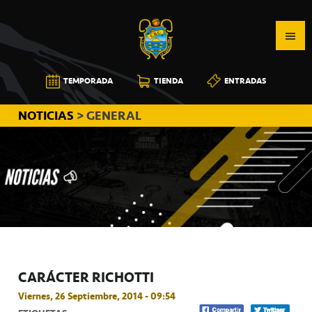
Saltar
Saltar
Saltar
a
al
a
la
contenido
la
navegación
principal
barra
CB
TEMPORADA
TIENDA
ENTRADAS
principal
lateral
CANARIAS
principal
NOTICIAS
> GENERAL
CARÁCTER RICHOTTI
Viernes, 26 Septiembre, 2014 - 09:54