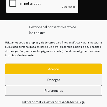
Gestionar el consentimiento de
las cookies
Utilizamos cookies propias y de terceros para fines analíticos y para mostrarte
publicidad personalizada en base a un perfil elaborado a partir de tus hábitos
secretaria@cbcanarias.es
de navegación (por ejemplo, páginas visitadas). Puedes configurar o rechazar
+34 922 253 684
+34 922 315 909
la utilización de cookies.
C/Mercedes, s/n, Pabellón Insular de Tenerife Santiago Martín
Casa del Deporte / 38108 – La Laguna
Acepto
Denegar
POLÍTICA DE PRIVACIDAD
/
POLÍTICA DE COOKIES
/
Preferencias
AVISO LEGAL
/
CONDICIONES
COMERCIALES
/
ACCESIBILIDAD
Política de cookies
Política de Privacidad
Aviso Legal