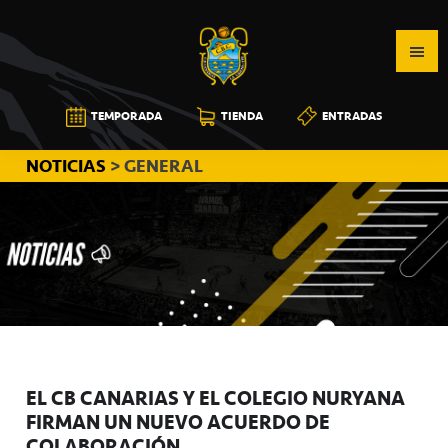
Saltar
Saltar
Saltar
a
al
a
la
contenido
la
navegación
principal
barra
CB
TEMPORADA
TIENDA
ENTRADAS
principal
lateral
CANARIAS
principal
NOTICIAS
> GENERAL
EL CB CANARIAS Y EL COLEGIO NURYANA
FIRMAN UN NUEVO ACUERDO DE
COLABORACIÓN