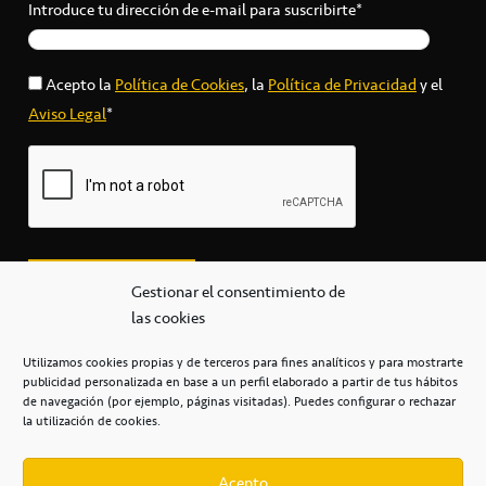
Introduce tu dirección de e-mail para suscribirte*
Acepto la
Política de Cookies
, la
Política de Privacidad
y el
Aviso Legal
*
Gestionar el consentimiento de
las cookies
Utilizamos cookies propias y de terceros para fines analíticos y para mostrarte
publicidad personalizada en base a un perfil elaborado a partir de tus hábitos
secretaria@cbcanarias.es
de navegación (por ejemplo, páginas visitadas). Puedes configurar o rechazar
+34 922 253 684
+34 922 315 909
la utilización de cookies.
C/Mercedes, s/n, Pabellón Insular de Tenerife Santiago Martín
Casa del Deporte / 38108 – La Laguna
Acepto