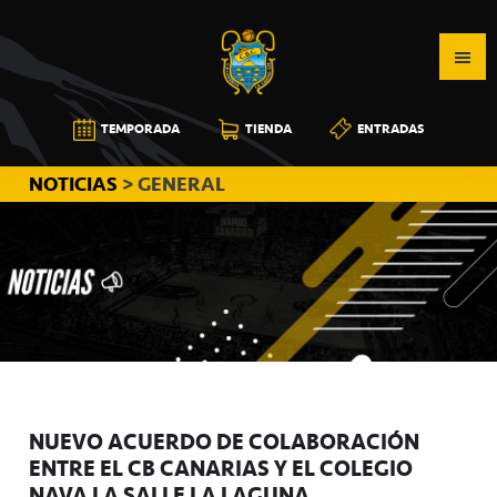
Saltar
Saltar
Saltar
a
al
a
la
contenido
la
navegación
principal
barra
CB
TEMPORADA
TIENDA
ENTRADAS
principal
lateral
CANARIAS
principal
NOTICIAS
> GENERAL
NUEVO ACUERDO DE COLABORACIÓN
ENTRE EL CB CANARIAS Y EL COLEGIO
NAVA LA SALLE LA LAGUNA