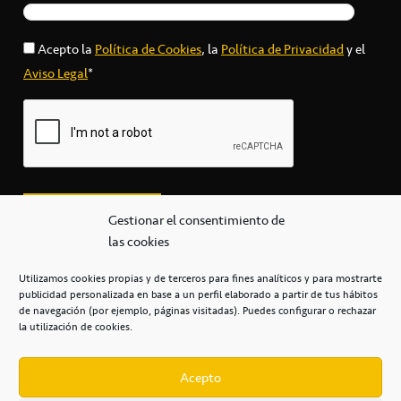
Acepto la
Política de Cookies
, la
Política de Privacidad
y el
Aviso Legal
*
Gestionar el consentimiento de
las cookies
Utilizamos cookies propias y de terceros para fines analíticos y para mostrarte
publicidad personalizada en base a un perfil elaborado a partir de tus hábitos
secretaria@cbcanarias.es
de navegación (por ejemplo, páginas visitadas). Puedes configurar o rechazar
+34 922 253 684
+34 922 315 909
la utilización de cookies.
C/Mercedes, s/n, Pabellón Insular de Tenerife Santiago Martín
Casa del Deporte / 38108 – La Laguna
Acepto