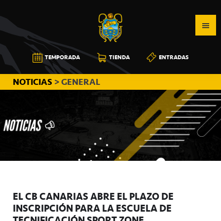
Saltar
Saltar
Saltar
a
al
a
la
contenido
la
navegación
principal
barra
CB
TEMPORADA
TIENDA
ENTRADAS
principal
lateral
CANARIAS
principal
NOTICIAS
> GENERAL
EL CB CANARIAS ABRE EL PLAZO DE
INSCRIPCIÓN PARA LA ESCUELA DE
TECNIFICACIÓN SPORT ZONE