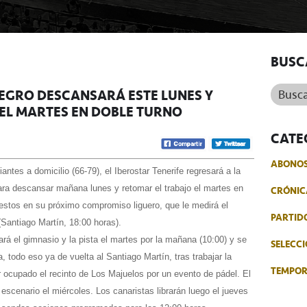
BUSC
Buscar.
NEGRO DESCANSARÁ ESTE LUNES Y
EL MARTES EN DOBLE TURNO
CATE
ABONO
ntes a domicilio (66-79), el Iberostar Tenerife regresará a la
ara descansar mañana lunes y retomar el trabajo el martes en
CRÓNIC
uestos en su próximo compromiso liguero, que le medirá el
PARTID
Santiago Martín, 18:00 horas).
rá el gimnasio y la pista el martes por la mañana (10:00) y se
SELECCI
a, todo eso ya de vuelta al Santiago Martín, tras trabajar la
TEMPO
 ocupado el recinto de Los Majuelos por un evento de pádel. El
 escenario el miércoles. Los canaristas librarán luego el jueves