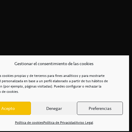
Gestionar el consentimiento de las cookies
s cookies propias y de terceros para fines analíticos y para mostrarte
d personalizada en base a un perfil elaborado a partir de tus hábitos de
n (por ejemplo, páginas visitadas). Puedes configurar o rechazar la
n de cookies.
Acepto
Denegar
Preferencias
RCIALES
/
ACCESIBILIDAD
Política de cookies
Política de Privacidad
Aviso Legal