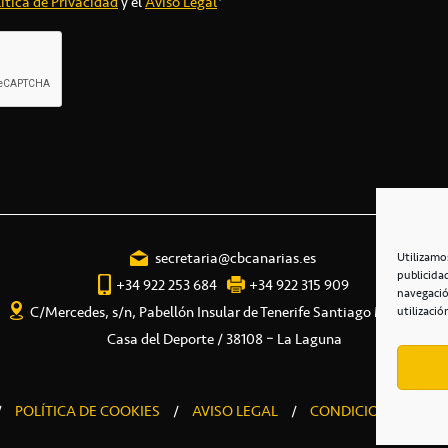
ítica de Privacidad
y el
Aviso Legal
*
secretaria@cbcanarias.es
Utilizamo
publicida
+34 922 253 684
+34 922 315 909
navegació
C/Mercedes, s/n, Pabellón Insular de Tenerife Santiago Martín
utilizació
Casa del Deporte / 38108 – La Laguna
/
POLÍTICA DE COOKIES
/
AVISO LEGAL
/
CONDICIONES COME