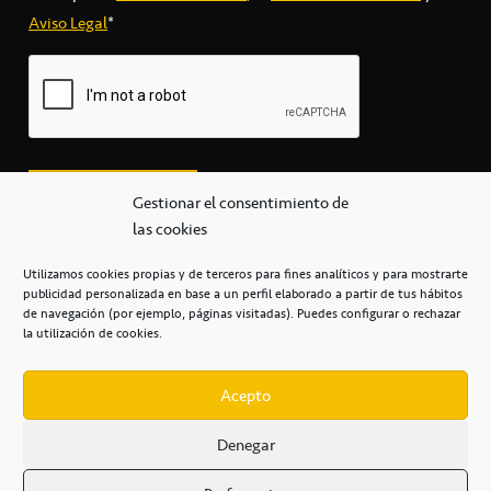
Aviso Legal
*
Gestionar el consentimiento de
las cookies
Utilizamos cookies propias y de terceros para fines analíticos y para mostrarte
publicidad personalizada en base a un perfil elaborado a partir de tus hábitos
secretaria@cbcanarias.es
de navegación (por ejemplo, páginas visitadas). Puedes configurar o rechazar
+34 922 253 684
+34 922 315 909
la utilización de cookies.
C/Mercedes, s/n, Pabellón Insular de Tenerife Santiago Martín
Casa del Deporte / 38108 – La Laguna
Acepto
Denegar
POLÍTICA DE PRIVACIDAD
/
POLÍTICA DE COOKIES
/