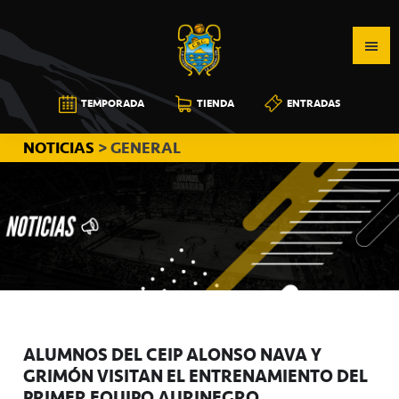
Saltar
Saltar
Saltar
a
al
a
la
contenido
la
navegación
principal
barra
CB
TEMPORADA
TIENDA
ENTRADAS
principal
lateral
CANARIAS
principal
NOTICIAS
> GENERAL
ALUMNOS DEL CEIP ALONSO NAVA Y
GRIMÓN VISITAN EL ENTRENAMIENTO DEL
PRIMER EQUIPO AURINEGRO