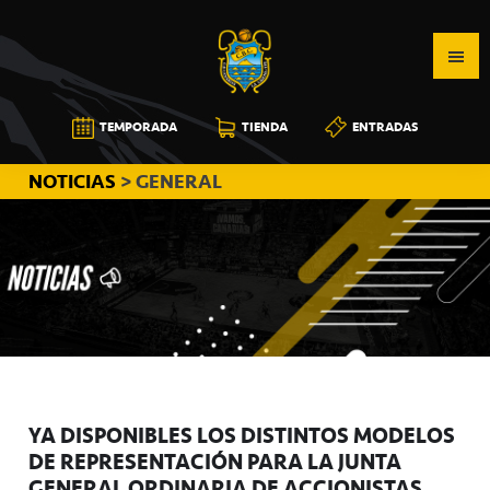
Saltar
Saltar
Saltar
a
al
a
la
contenido
la
navegación
principal
barra
CB
TEMPORADA
TIENDA
ENTRADAS
principal
lateral
CANARIAS
principal
NOTICIAS
> GENERAL
YA DISPONIBLES LOS DISTINTOS MODELOS
DE REPRESENTACIÓN PARA LA JUNTA
GENERAL ORDINARIA DE ACCIONISTAS