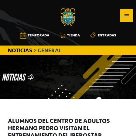
Saltar
Saltar
Saltar
a
al
a
la
contenido
la
navegación
principal
barra
CB
TEMPORADA
TIENDA
ENTRADAS
principal
lateral
CANARIAS
principal
NOTICIAS
> GENERAL
ALUMNOS DEL CENTRO DE ADULTOS
HERMANO PEDRO VISITAN EL
ENTRENAMIENTO DEL IBEROSTAR