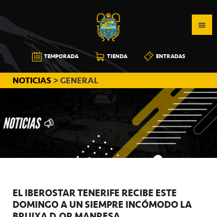
Saltar
Saltar
Saltar
a
al
a
la
contenido
la
navegación
principal
barra
CB
TEMPORADA
TIENDA
ENTRADAS
principal
lateral
CANARIAS
principal
NOTICIAS
> GENERAL
EL IBEROSTAR TENERIFE RECIBE ESTE
DOMINGO A UN SIEMPRE INCÓMODO LA
BRUIXA D’OR MANRESA