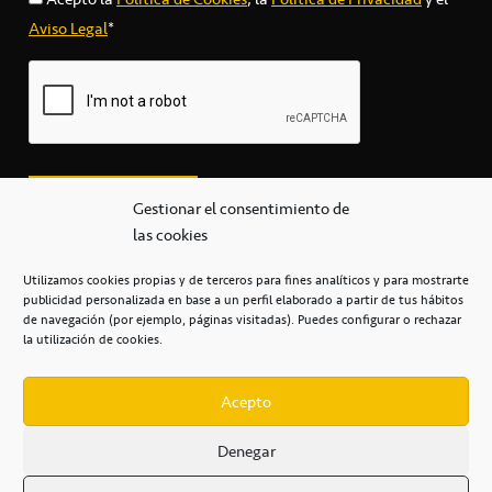
Aviso Legal
*
Gestionar el consentimiento de
las cookies
Utilizamos cookies propias y de terceros para fines analíticos y para mostrarte
publicidad personalizada en base a un perfil elaborado a partir de tus hábitos
secretaria@cbcanarias.es
de navegación (por ejemplo, páginas visitadas). Puedes configurar o rechazar
+34 922 253 684
+34 922 315 909
la utilización de cookies.
C/Mercedes, s/n, Pabellón Insular de Tenerife Santiago Martín
Casa del Deporte / 38108 – La Laguna
Acepto
Denegar
POLÍTICA DE PRIVACIDAD
/
POLÍTICA DE COOKIES
/