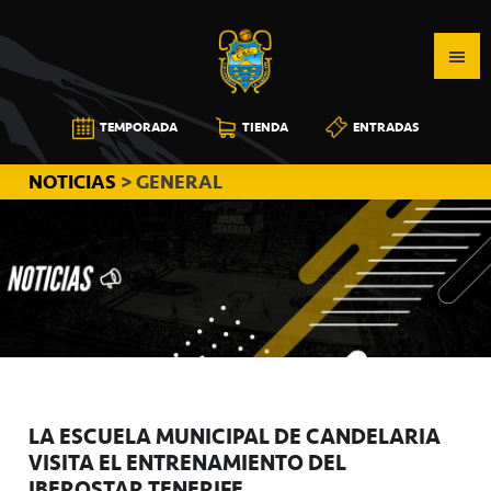
Saltar
Saltar
Saltar
a
al
a
la
contenido
la
navegación
principal
barra
CB
TEMPORADA
TIENDA
ENTRADAS
principal
lateral
CANARIAS
principal
NOTICIAS
> GENERAL
LA ESCUELA MUNICIPAL DE CANDELARIA
VISITA EL ENTRENAMIENTO DEL
IBEROSTAR TENERIFE