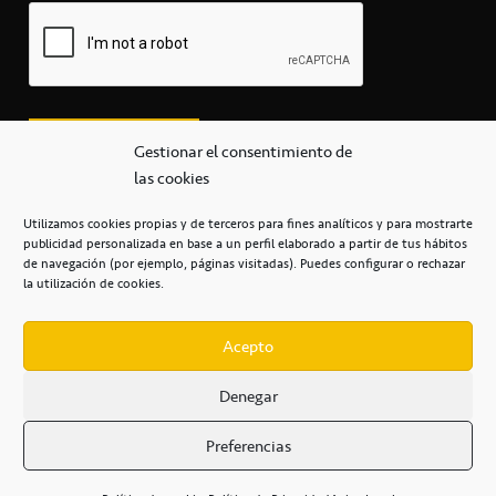
Gestionar el consentimiento de
las cookies
Utilizamos cookies propias y de terceros para fines analíticos y para mostrarte
publicidad personalizada en base a un perfil elaborado a partir de tus hábitos
secretaria@cbcanarias.es
de navegación (por ejemplo, páginas visitadas). Puedes configurar o rechazar
+34 922 253 684
+34 922 315 909
la utilización de cookies.
C/Mercedes, s/n, Pabellón Insular de Tenerife Santiago Martín
Casa del Deporte / 38108 – La Laguna
Acepto
Denegar
POLÍTICA DE PRIVACIDAD
/
POLÍTICA DE COOKIES
/
Preferencias
AVISO LEGAL
/
CONDICIONES
COMERCIALES
/
ACCESIBILIDAD