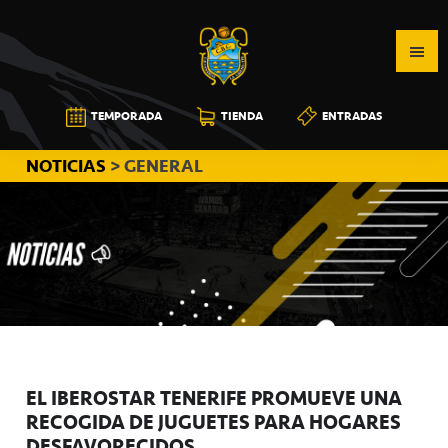
Saltar
Saltar
Saltar
a
al
a
la
contenido
la
navegación
principal
barra
CB
TEMPORADA
TIENDA
ENTRADAS
principal
lateral
CANARIAS
principal
NOTICIAS
> GENERAL
EL IBEROSTAR TENERIFE PROMUEVE UNA
RECOGIDA DE JUGUETES PARA HOGARES
DESFAVORECIDOS