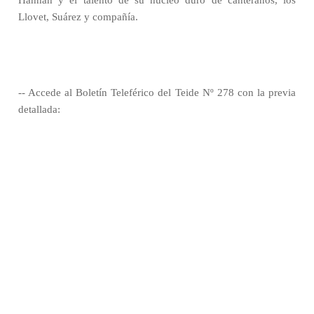
Hannah y el talento de su núcleo duro de canteranos, los
Llovet, Suárez y compañía.
-- Accede al Boletín Teleférico del Teide Nº 278 con la previa
detallada: