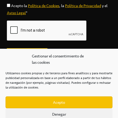
Acepto la
Política de Cookies
, la
Política de Privacidad
y el
Aviso Legal
*
Gestionar el consentimiento de
las cookies
Utilizamos cookies propias y de terceros para fines analíticos y para mostrarte
publicidad personalizada en base a un perfil elaborado a partir de tus hábitos
secretaria@cbcanarias.es
de navegación (por ejemplo, páginas visitadas). Puedes configurar o rechazar
+34 922 253 684
+34 922 315 909
la utilización de cookies.
C/Mercedes, s/n, Pabellón Insular de Tenerife Santiago Martín
Casa del Deporte / 38108 – La Laguna
Acepto
Denegar