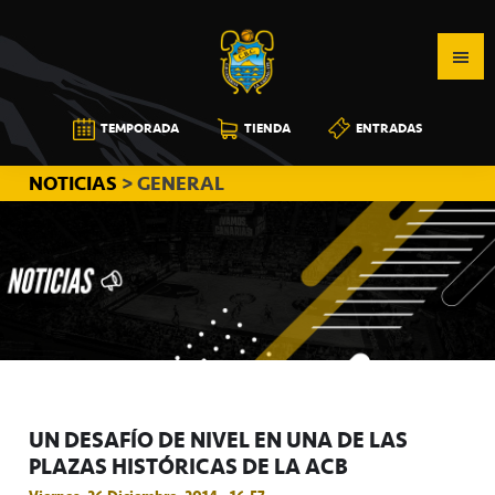
Saltar
Saltar
Saltar
a
al
a
la
contenido
la
navegación
principal
barra
CB
TEMPORADA
TIENDA
ENTRADAS
principal
lateral
CANARIAS
principal
NOTICIAS
> GENERAL
UN DESAFÍO DE NIVEL EN UNA DE LAS
PLAZAS HISTÓRICAS DE LA ACB