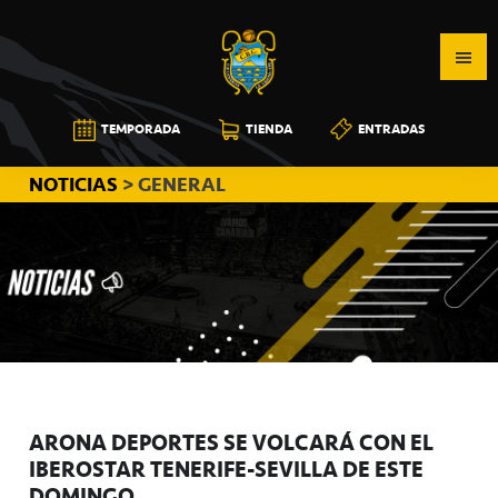
Saltar
Saltar
Saltar
a
al
a
la
contenido
la
navegación
principal
barra
CB
TEMPORADA
TIENDA
ENTRADAS
principal
lateral
CANARIAS
principal
NOTICIAS
> GENERAL
ARONA DEPORTES SE VOLCARÁ CON EL
IBEROSTAR TENERIFE-SEVILLA DE ESTE
DOMINGO