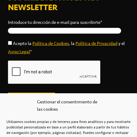
NEWSLETTER
Introduce tu dirección de e-mail para suscribirte*
Acepto la
Política de Cookies
, la
Política de Privacidad
y el
Aviso Legal
*
Gestionar el consentimiento de
las cookies
Utilizamos cookies propias y de terceros para fines analíticos y para mostrarte
publicidad personalizada en base a un perfil elaborado a partir de tus hábitos
secretaria@cbcanarias.es
de navegación (por ejemplo, páginas visitadas). Puedes configurar o rechazar