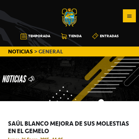
Saltar
Saltar
Saltar
a
al
a
la
contenido
la
navegación
principal
barra
CB
TEMPORADA
TIENDA
ENTRADAS
principal
lateral
CANARIAS
principal
NOTICIAS
> GENERAL
SAÚL BLANCO MEJORA DE SUS MOLESTIAS
EN EL GEMELO