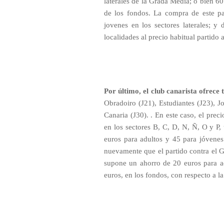
laterales de la Grada Media; o bien 60
de los fondos. La compra de este p
jovenes en los sectores laterales; y
localidades al precio habitual partido a
Por último, el club canarista ofrece
Obradoiro (J21), Estudiantes (J23), J
Canaria (J30). . En este caso, el prec
en los sectores B, C, D, N, Ñ, O y P, 
euros para adultos y 45 para jóvenes
nuevamente que el partido contra el G
supone un ahorro de 20 euros para ad
euros, en los fondos, con respecto a la