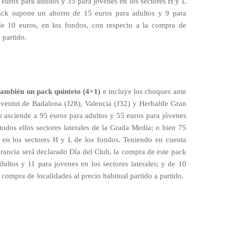
 euros para adultos y 35 para jóvenes en los sectores H y L
ack supone un ahorro de 15 euros para adultos y 9 para
 de 10 euros, en los fondos, con respecto a la compra de
 partido.
 también un pack quinteto (4+1)
e incluye los choques ante
oventut de Badalona (J28), Valencia (J32) y Herbalife Gran
io asciende a 95 euros para adultos y 55 euros para jóvenes
todos ellos sectores laterales de la Grada Media; o bien 75
 en los sectores H y L de los fondos. Teniendo en cuenta
rancia será declarado Día del Club, la compra de este pack
ultos y 11 para jovenes en los sectores laterales; y de 10
 compra de localidades al precio habitual partido a partido.