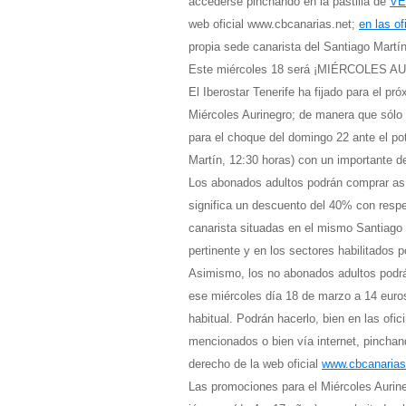
accederse pinchando en la pastilla de
VE
web oficial www.cbcanarias.net;
en las of
propia sede canarista del Santiago Martín
Este miércoles 18 será ¡MIÉRCOLES 
El Iberostar Tenerife ha fijado para el p
Miércoles Aurinegro; de manera que sólo
para el choque del domingo 22 ante el po
Martín, 12:30 horas) con un importante d
Los abonados adultos podrán comprar así 
significa un descuento del 40% con respec
canarista situadas en el mismo Santiago 
pertinente y en los sectores habilitados p
Asimismo, los no abonados adultos podrán
ese miércoles día 18 de marzo a 14 euro
habitual. Podrán hacerlo, bien en las ofic
mencionados o bien vía internet, pinchand
derecho de la web oficial
www.cbcanarias
Las promociones para el Miércoles Aurineg