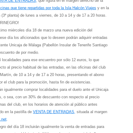
NTA DE ENTRADAS,
que figura en el margen derecho de la
icinas que tiene repartidas por toda la Isla Halcón Viajes
y en la
 (3ª planta) de lunes a viernes, de 10 a 14 y de 17 a 20 horas.
AURINEGRO!
róximo miércoles día 18 de marzo una nueva edición del
 ese día los aficionados que lo deseen podrán adquirir entradas
tente Unicaja de Málaga (Pabellón Insular de Tenerife Santiago
escuento de por medio.
localidades para ese encuentro por sólo 12 euros, lo que
to al precio habitual de las entradas, en las oficinas del club
Martín, de 10 a 14 y de 17 a 20 horas, presentando el abono
or el club para la promoción, hasta fin de existencias.
 igualmente comprar localidades para el duelo ante el Unicaja
s, o sea, con un 30% de descuento con respecto al precio
inas del club, en los horarios de atención al público antes
o en la pastilla de
VENTA DE ENTRADAS,
situada al margen
.net
.
ro del día 18 incluirán igualmente la venta de entradas para