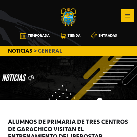
Saltar
Saltar
Saltar
a
al
a
la
contenido
la
navegación
principal
barra
CB
TEMPORADA
TIENDA
ENTRADAS
principal
lateral
CANARIAS
principal
NOTICIAS
> GENERAL
ALUMNOS DE PRIMARIA DE TRES CENTROS
DE GARACHICO VISITAN EL
ENTRENAMIENTO DEL IBEROSTAR