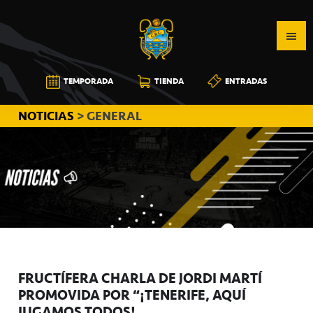
Saltar
Saltar
Saltar
a
al
a
la
contenido
la
navegación
principal
barra
CB
TEMPORADA
TIENDA
ENTRADAS
principal
lateral
CANARIAS
principal
NOTICIAS
> GENERAL
FRUCTÍFERA CHARLA DE JORDI MARTÍ
PROMOVIDA POR “¡TENERIFE, AQUÍ
JUGAMOS TODOS!”