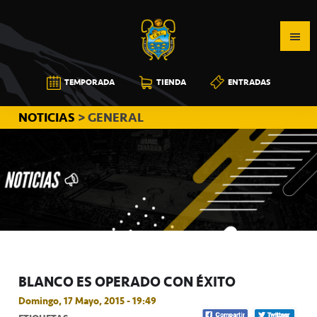
Saltar
Saltar
Saltar
a
al
a
la
contenido
la
navegación
principal
barra
CB
TEMPORADA
TIENDA
ENTRADAS
principal
lateral
CANARIAS
principal
NOTICIAS
> GENERAL
BLANCO ES OPERADO CON ÉXITO
Domingo, 17 Mayo, 2015 - 19:49