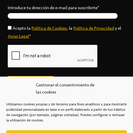
Introduce tu dirección de e-mail para suscribirte*
Acepto la
Política de Cookies
, la
Política de Privacidad
y el
Aviso Legal
*
Gestionar el consentimiento de
las cookies
Utilizamos cookies propias y de terceros para fines analíticos y para mostrarte
publicidad personalizada en base a un perfil elaborado a partir de tus hábitos
secretaria@cbcanarias.es
de navegación (por ejemplo, páginas visitadas). Puedes configurar o rechazar
+34 922 253 684
+34 922 315 909
la utilización de cookies.
C/Mercedes, s/n, Pabellón Insular de Tenerife Santiago Martín