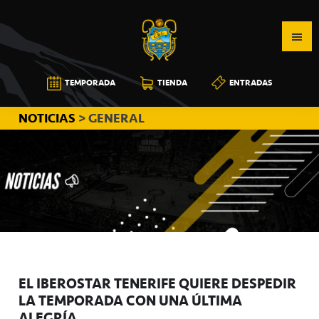
Saltar
Saltar
Saltar
a
al
a
la
contenido
la
navegación
principal
barra
CB
TEMPORADA
TIENDA
ENTRADAS
principal
lateral
CANARIAS
principal
NOTICIAS
> GENERAL
EL IBEROSTAR TENERIFE QUIERE DESPEDIR
LA TEMPORADA CON UNA ÚLTIMA
ALEGRÍA