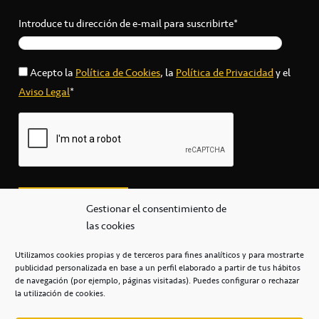
Introduce tu dirección de e-mail para suscribirte*
Acepto la
Política de Cookies
, la
Política de Privacidad
y el
Aviso Legal
*
Gestionar el consentimiento de
las cookies
Utilizamos cookies propias y de terceros para fines analíticos y para mostrarte
publicidad personalizada en base a un perfil elaborado a partir de tus hábitos
secretaria@cbcanarias.es
de navegación (por ejemplo, páginas visitadas). Puedes configurar o rechazar
+34 922 253 684
+34 922 315 909
la utilización de cookies.
C/Mercedes, s/n, Pabellón Insular de Tenerife Santiago Martín