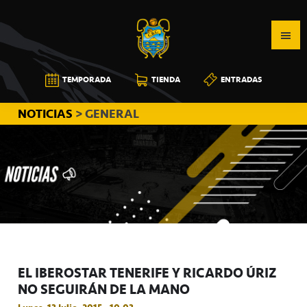
Saltar
Saltar
Saltar
a
al
a
la
contenido
la
navegación
principal
barra
CB
TEMPORADA
TIENDA
ENTRADAS
principal
lateral
CANARIAS
principal
NOTICIAS
> GENERAL
EL IBEROSTAR TENERIFE Y RICARDO ÚRIZ
NO SEGUIRÁN DE LA MANO