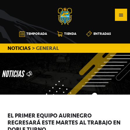
Saltar
Saltar
Saltar
a
al
a
la
contenido
la
navegación
principal
barra
CB
TEMPORADA
TIENDA
ENTRADAS
principal
lateral
CANARIAS
principal
NOTICIAS
> GENERAL
EL PRIMER EQUIPO AURINEGRO
REGRESARÁ ESTE MARTES AL TRABAJO EN
DOBLE TURNO