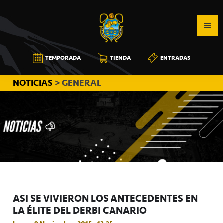
Saltar
Saltar
Saltar
a
al
a
la
contenido
la
navegación
principal
barra
CB
TEMPORADA
TIENDA
ENTRADAS
principal
lateral
CANARIAS
principal
NOTICIAS
> GENERAL
ASI SE VIVIERON LOS ANTECEDENTES EN
LA ÉLITE DEL DERBI CANARIO