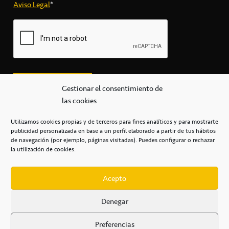
Aviso Legal
*
Gestionar el consentimiento de
las cookies
Utilizamos cookies propias y de terceros para fines analíticos y para mostrarte
publicidad personalizada en base a un perfil elaborado a partir de tus hábitos
secretaria@cbcanarias.es
de navegación (por ejemplo, páginas visitadas). Puedes configurar o rechazar
+34 922 253 684
+34 922 315 909
la utilización de cookies.
C/Mercedes, s/n, Pabellón Insular de Tenerife Santiago Martín
Casa del Deporte / 38108 – La Laguna
Acepto
Denegar
POLÍTICA DE PRIVACIDAD
/
POLÍTICA DE COOKIES
/
Preferencias
AVISO LEGAL
/
CONDICIONES