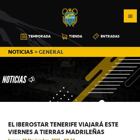
Saltar
Saltar
Saltar
a
al
a
la
contenido
la
navegación
principal
barra
CB
TEMPORADA
TIENDA
ENTRADAS
principal
lateral
CANARIAS
principal
NOTICIAS
> GENERAL
EL IBEROSTAR TENERIFE VIAJARÁ ESTE
VIERNES A TIERRAS MADRILEÑAS