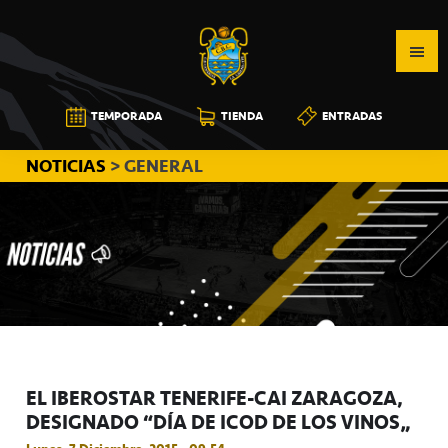
Saltar
Saltar
Saltar
a
al
a
la
contenido
la
navegación
principal
barra
CB
TEMPORADA
TIENDA
ENTRADAS
principal
lateral
CANARIAS
principal
NOTICIAS
> GENERAL
EL IBEROSTAR TENERIFE-CAI ZARAGOZA,
DESIGNADO “DÍA DE ICOD DE LOS VINOS”