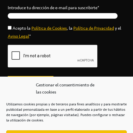
Introduce tu dirección de e-mail para suscribirte*
Acepto la
Política de Cookies
, la
Política de Privacidad
y el
Aviso Legal
*
Gestionar el consentimiento de
las cookies
Utilizamos cookies propias y de terceros para fines analíticos y para mostrarte
publicidad personalizada en base a un perfil elaborado a partir de tus hábitos
secretaria@cbcanarias.es
de navegación (por ejemplo, páginas visitadas). Puedes configurar o rechazar
+34 922 253 684
+34 922 315 909
la utilización de cookies.
C/Mercedes, s/n, Pabellón Insular de Tenerife Santiago Martín