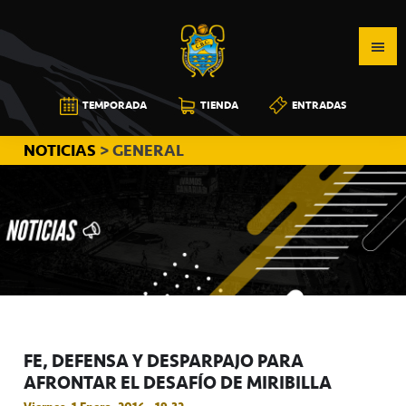
Saltar
Saltar
Saltar
a
al
a
la
contenido
la
navegación
principal
barra
CB
TEMPORADA
TIENDA
ENTRADAS
principal
lateral
CANARIAS
principal
NOTICIAS
> GENERAL
FE, DEFENSA Y DESPARPAJO PARA
AFRONTAR EL DESAFÍO DE MIRIBILLA