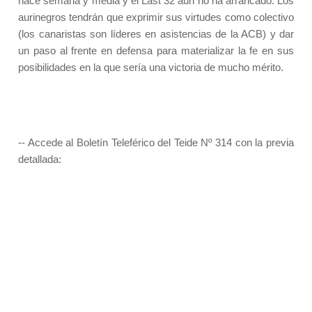
hace semana y media y el Last 32 aún no ha arrancado. Los
aurinegros tendrán que exprimir sus virtudes como colectivo
(los canaristas son líderes en asistencias de la ACB) y dar
un paso al frente en defensa para materializar la fe en sus
posibilidades en la que sería una victoria de mucho mérito.
-- Accede al Boletín Teleférico del Teide Nº 314 con la previa
detallada: