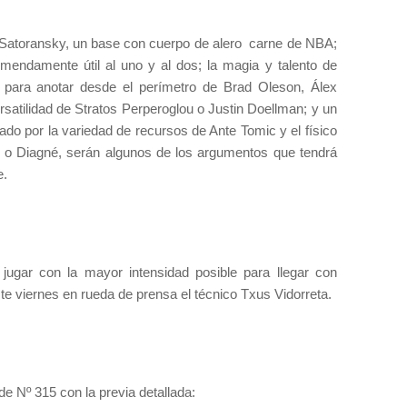
 Satoransky, un base con cuerpo de alero
carne de NBA;
endamente útil al uno y al dos; la magia y talento de
 para anotar desde el perímetro de Brad Oleson, Álex
satilidad de Stratos Perperoglou o Justin Doellman; y un
erado por la variedad de recursos de Ante Tomic y el físico
o Diagné, serán algunos de los argumentos que tendrá
e.
n jugar con la mayor intensidad posible para llegar con
ste viernes en rueda de prensa el técnico Txus Vidorreta.
ide Nº 315 con la previa detallada: