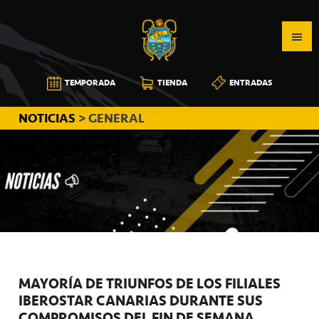
Saltar
Saltar
Saltar
a
al
a
la
contenido
la
navegación
principal
barra
CB
TEMPORADA
TIENDA
ENTRADAS
principal
lateral
CANARIAS
principal
NOTICIAS
> GENERAL
MAYORÍA DE TRIUNFOS DE LOS FILIALES
IBEROSTAR CANARIAS DURANTE SUS
COMPROMISOS DEL FIN DE SEMANA