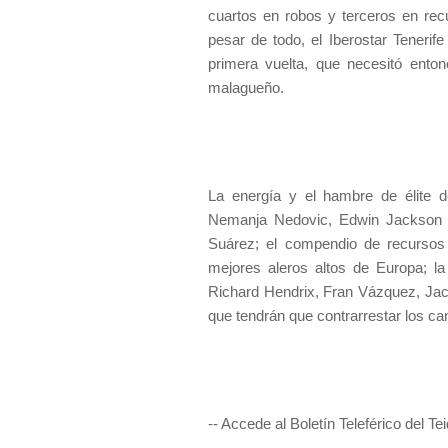
cuartos en robos y terceros en rec
pesar de todo, el Iberostar Tenerif
primera vuelta, que necesitó ento
malagueño.
La energía y el hambre de élite de
Nemanja Nedovic, Edwin Jackson o
Suárez; el compendio de recurso
mejores aleros altos de Europa; la
Richard Hendrix, Fran Vázquez, Ja
que tendrán que contrarrestar los ca
-- Accede al Boletín Teleférico del Te