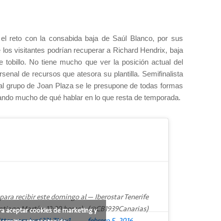
 el reto con la consabida baja de Saúl Blanco, por sus
e los visitantes podrían recuperar a Richard Hendrix, baja
e tobillo. No tiene mucho que ver la posición actual del
enal de recursos que atesora su plantilla. Semifinalista
 al grupo de Joan Plaza se le presupone de todas formas
ando mucho de qué hablar en lo que resta de temporada.
ara recibir este domingo al
— Iberostar Tenerife
tiago Martín, 12:30 horas)
(@CB1939Canarias)
ra aceptar cookies de marketing y
itter.com/xg633LZMw1
febrero 5, 2016