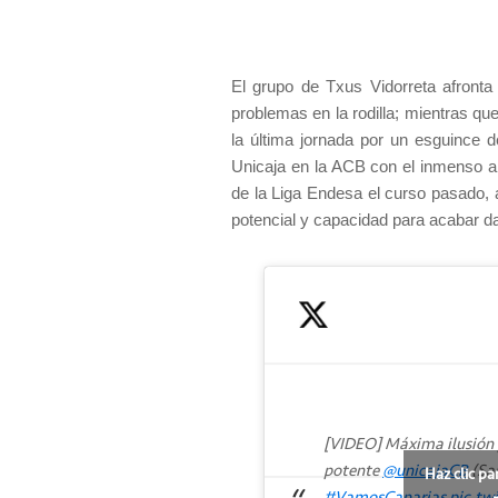
El grupo de Txus Vidorreta afronta
problemas en la rodilla; mientras qu
la última jornada por un esguince d
Unicaja en la ACB con el inmenso ars
de la Liga Endesa el curso pasado,
potencial y capacidad para acabar d
[VIDEO] Máxima ilusión p
potente
@unicajaCB
(San
Haz clic pa
#VamosCanarias
pic.tw