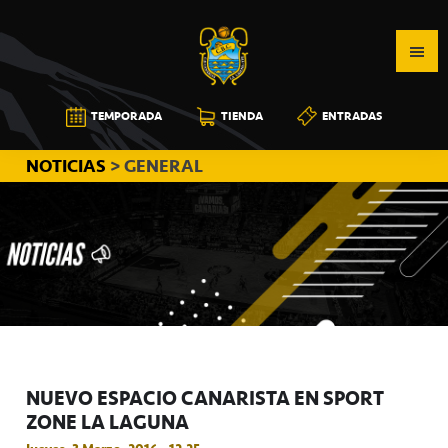
Saltar
Saltar
Saltar
a
al
a
la
contenido
la
navegación
principal
barra
CB
TEMPORADA
TIENDA
ENTRADAS
principal
lateral
CANARIAS
principal
NOTICIAS
> GENERAL
NUEVO ESPACIO CANARISTA EN SPORT
ZONE LA LAGUNA