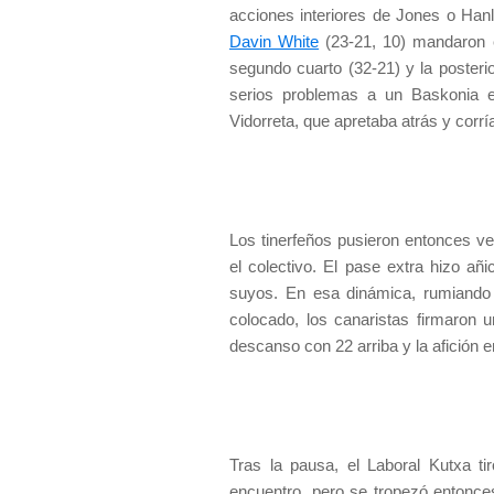
acciones interiores de Jones o Hanle
Davin White
(23-21, 10) mandaron e
segundo cuarto (32-21) y la posterio
serios problemas a un Baskonia en
Vidorreta, que apretaba atrás y corr
Los tinerfeños pusieron entonces v
el colectivo. El pase extra hizo añi
suyos. En esa dinámica, rumiando
colocado, los canaristas firmaron u
descanso con 22 arriba y la afición 
Tras la pausa, el Laboral Kutxa ti
encuentro, pero se tropezó entonce