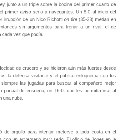
y junto a un triple sobre la bocina del primer cuarto de
l primer aviso serio a navegantes. Un 8-0 al inicio del
r irrupción de un Nico Richotti
on fire
(35-23) metían en
tonces sin argumentos para frenar a un rival, el de
ía cada vez que podía.
elocidad de crucero y se hicieron aún más fuertes desde
cos la defensa visitante y el público enloquecía con los
 siempre las jugadas para buscar al compañero mejor
n parcial de ensueño, un 16-0, que les permitía irse al
en una nube.
ró de orgullo para intentar meterse a toda costa en el
s con un adversario muy serio. El oficio de Jones en la