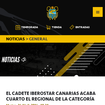
Saltar
Saltar
Saltar
a
al
a
la
contenido
la
navegación
principal
barra
CB
TEMPORADA
TIENDA
ENTRADAS
principal
lateral
CANARIAS
principal
NOTICIAS
> GENERAL
EL CADETE IBEROSTAR CANARIAS ACABA
CUARTO EL REGIONAL DE LA CATEGORÍA