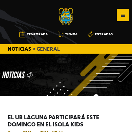
Saltar
Saltar
Saltar
a
al
a
la
contenido
la
navegación
principal
barra
CB
TEMPORADA
TIENDA
ENTRADAS
principal
lateral
CANARIAS
principal
NOTICIAS
> GENERAL
EL UB LAGUNA PARTICIPARÁ ESTE
DOMINGO EN EL ISOLA KIDS