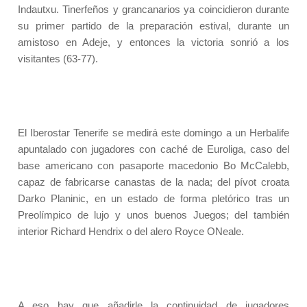
Indautxu. Tinerfeños y grancanarios ya coincidieron durante
su primer partido de la preparación estival, durante un
amistoso en Adeje, y entonces la victoria sonrió a los
visitantes (63-77).
El Iberostar Tenerife se medirá este domingo a un Herbalife
apuntalado con jugadores con caché de Euroliga, caso del
base americano con pasaporte macedonio Bo McCalebb,
capaz de fabricarse canastas de la nada; del pívot croata
Darko Planinic, en un estado de forma pletórico tras un
Preolímpico de lujo y unos buenos Juegos; del también
interior Richard Hendrix o del alero Royce ONeale.
A eso hay que añadirle la continuidad de jugadores