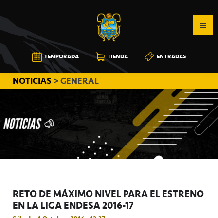
Saltar
Saltar
Saltar
a
al
a
la
contenido
la
navegación
principal
barra
CB
TEMPORADA
TIENDA
ENTRADAS
principal
lateral
CANARIAS
principal
NOTICIAS
> GENERAL
RETO DE MÁXIMO NIVEL PARA EL ESTRENO
EN LA LIGA ENDESA 2016-17