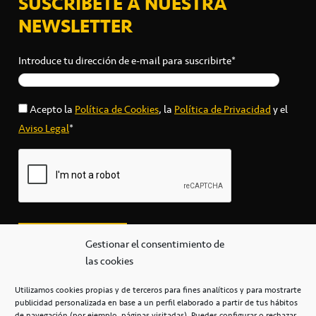
SUSCRÍBETE A NUESTRA
NEWSLETTER
Introduce tu dirección de e-mail para suscribirte*
Acepto la
Política de Cookies
, la
Política de Privacidad
y el
Aviso Legal
*
Gestionar el consentimiento de
las cookies
Utilizamos cookies propias y de terceros para fines analíticos y para mostrarte
publicidad personalizada en base a un perfil elaborado a partir de tus hábitos
secretaria@cbcanarias.es
de navegación (por ejemplo, páginas visitadas). Puedes configurar o rechazar