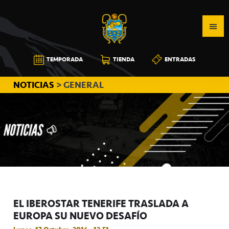
Saltar
Saltar
Saltar
a
al
a
la
contenido
la
navegación
principal
barra
CB
TEMPORADA
TIENDA
ENTRADAS
principal
lateral
CANARIAS
principal
NOTICIAS
> GENERAL
EL IBEROSTAR TENERIFE TRASLADA A
EUROPA SU NUEVO DESAFÍO