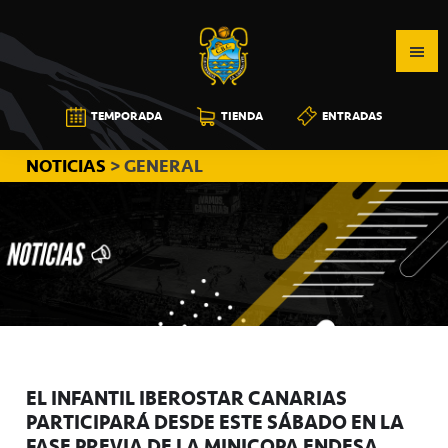
Saltar
Saltar
Saltar
a
al
a
la
contenido
la
navegación
principal
barra
CB
TEMPORADA
TIENDA
ENTRADAS
principal
lateral
CANARIAS
principal
NOTICIAS
> GENERAL
EL INFANTIL IBEROSTAR CANARIAS
PARTICIPARÁ DESDE ESTE SÁBADO EN LA
FASE PREVIA DE LA MINICOPA ENDESA