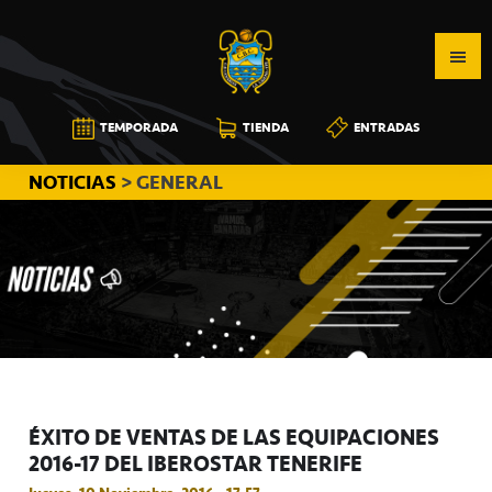
Saltar
Saltar
Saltar
a
al
a
la
contenido
la
navegación
principal
barra
CB
TEMPORADA
TIENDA
ENTRADAS
principal
lateral
CANARIAS
principal
NOTICIAS
> GENERAL
ÉXITO DE VENTAS DE LAS EQUIPACIONES
2016-17 DEL IBEROSTAR TENERIFE