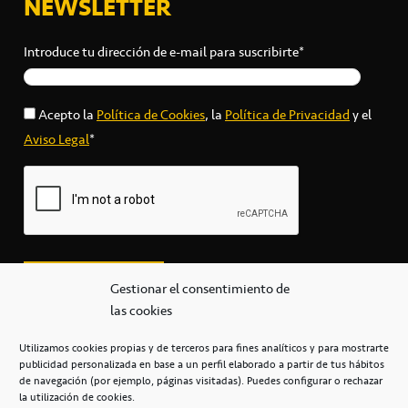
NEWSLETTER
Introduce tu dirección de e-mail para suscribirte*
Acepto la
Política de Cookies
, la
Política de Privacidad
y el
Aviso Legal
*
Gestionar el consentimiento de
las cookies
Utilizamos cookies propias y de terceros para fines analíticos y para mostrarte
publicidad personalizada en base a un perfil elaborado a partir de tus hábitos
secretaria@cbcanarias.es
de navegación (por ejemplo, páginas visitadas). Puedes configurar o rechazar
+34 922 253 684
+34 922 315 909
la utilización de cookies.