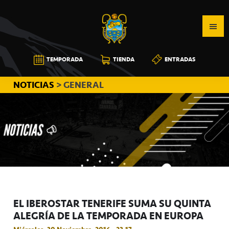
Saltar
Saltar
Saltar
a
al
a
la
contenido
la
navegación
principal
barra
CB
TEMPORADA
TIENDA
ENTRADAS
principal
lateral
CANARIAS
principal
NOTICIAS
> GENERAL
EL IBEROSTAR TENERIFE SUMA SU QUINTA
ALEGRÍA DE LA TEMPORADA EN EUROPA