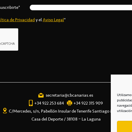
suscribirte*
ítica de Privacidad
y el
Aviso Legal
*
secretaria@cbcanarias.es
Utilizamo
publicida
+34 922 253 684
+34 922 315 909
navegació
C/Mercedes, s/n, Pabellón Insular de Tenerife Santiago Martín
utilizació
Casa del Deporte / 38108 – La Laguna