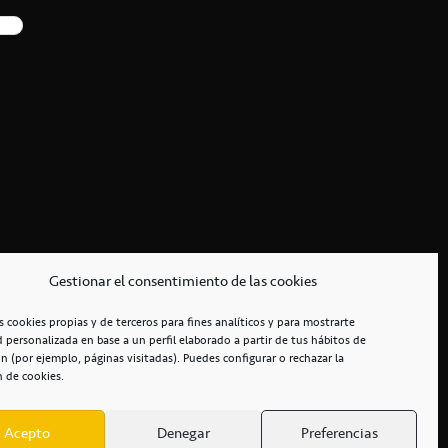
Gestionar el consentimiento de las cookies
s cookies propias y de terceros para fines analíticos y para mostrarte
d personalizada en base a un perfil elaborado a partir de tus hábitos de
n (por ejemplo, páginas visitadas). Puedes configurar o rechazar la
n de cookies.
Acepto
Denegar
Preferencias