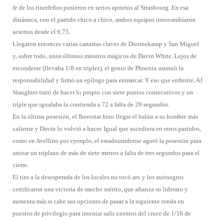
fe de los tinerfeños pusieron en serios aprietos al Strasbourg. En esa
dinámica, con el partido chico a chico, ambos equipos intercambiaron
aciertos desde el 6,75.
Llegaron entonces varias canastas claves de Doornekamp y San Miguel
y, sobre todo, unos últimos minutos mágicos de Davin White. Lejos de
esconderse (llevaba 1/8 en triples), el genio de Phoenix asumió la
responsabilidad y firmó un epílogo para enmarcar. Y eso que enfrente, AJ
Slaughter trató de hacer lo propio con siete puntos consecutivos y un
triple que igualaba la contienda a 72 a falta de 29 segundos.
En la última posesión, el Iberostar hizo llegar el balón a su hombre más
caliente y Davin lo volvió a hacer. Igual que sucediera en otros partidos,
como en Avellino por ejemplo, el estadounidense agotó la posesión para
anotar un triplazo de más de siete metros a falta de tres segundos para el
cierre.
El tiro a la desesperada de los locales no tocó aro y los aurinegros
certificaron una victoria de mucho mérito, que afianza su liderato y
aumenta más si cabe sus opciones de pasar a la siguiente ronda en
puestos de privilegio para intentar salir exentos del cruce de 1/16 de