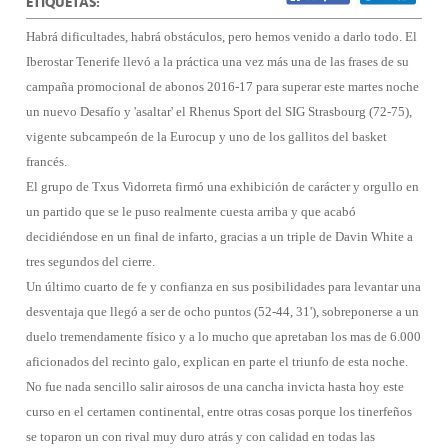
ETIQUETAS:
Habrá dificultades, habrá obstáculos, pero hemos venido a darlo todo. El
Iberostar Tenerife llevó a la práctica una vez más una de las frases de su
campaña promocional de abonos 2016-17 para superar este martes noche
un nuevo Desafío y 'asaltar' el Rhenus Sport del SIG Strasbourg (72-75),
vigente subcampeón de la Eurocup y uno de los gallitos del basket
francés.
El grupo de Txus Vidorreta firmó una exhibición de carácter y orgullo en
un partido que se le puso realmente cuesta arriba y que acabó
decidiéndose en un final de infarto, gracias a un triple de Davin White a
tres segundos del cierre.
Un último cuarto de fe y confianza en sus posibilidades para levantar una
desventaja que llegó a ser de ocho puntos (52-44, 31'), sobreponerse a un
duelo tremendamente físico y a lo mucho que apretaban los mas de 6.000
aficionados del recinto galo, explican en parte el triunfo de esta noche.
No fue nada sencillo salir airosos de una cancha invicta hasta hoy este
curso en el certamen continental, entre otras cosas porque los tinerfeños
se toparon un con rival muy duro atrás y con calidad en todas las