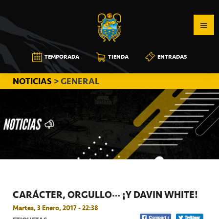
Saltar
Saltar
Saltar
a
al
a
la
contenido
la
navegación
principal
barra
CB
TEMPORADA
TIENDA
ENTRADAS
principal
lateral
CANARIAS
principal
NOTICIAS
> GENERAL
CARÁCTER, ORGULLO… ¡Y DAVIN WHITE!
Martes, 3 Enero, 2017 - 22:38