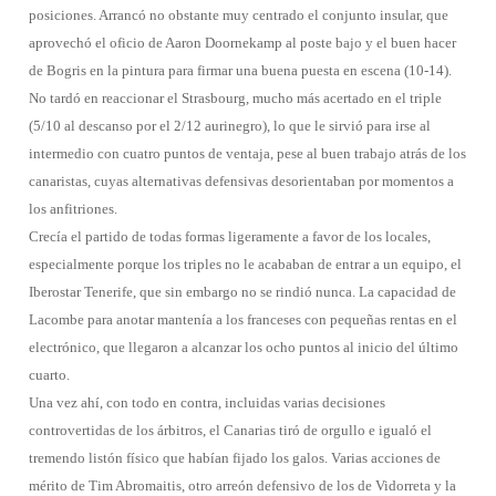
posiciones. Arrancó no obstante muy centrado el conjunto insular, que
aprovechó el oficio de Aaron Doornekamp al poste bajo y el buen hacer
de Bogris en la pintura para firmar una buena puesta en escena (10-14).
No tardó en reaccionar el Strasbourg, mucho más acertado en el triple
(5/10 al descanso por el 2/12 aurinegro), lo que le sirvió para irse al
intermedio con cuatro puntos de ventaja, pese al buen trabajo atrás de los
canaristas, cuyas alternativas defensivas desorientaban por momentos a
los anfitriones.
Crecía el partido de todas formas ligeramente a favor de los locales,
especialmente porque los triples no le acababan de entrar a un equipo, el
Iberostar Tenerife, que sin embargo no se rindió nunca. La capacidad de
Lacombe para anotar mantenía a los franceses con pequeñas rentas en el
electrónico, que llegaron a alcanzar los ocho puntos al inicio del último
cuarto.
Una vez ahí, con todo en contra, incluidas varias decisiones
controvertidas de los árbitros, el Canarias tiró de orgullo e igualó el
tremendo listón físico que habían fijado los galos. Varias acciones de
mérito de Tim Abromaitis, otro arreón defensivo de los de Vidorreta y la